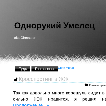
Однорукий Умелец
aka Ohmaster
Open Modal
Туда
Про автора
Кросспостинг в ЖЖ
Комментарии
Так как довольно много корешуль сидит 
сильно ЖЖ нравится, я решил наст
Продолжение.. »